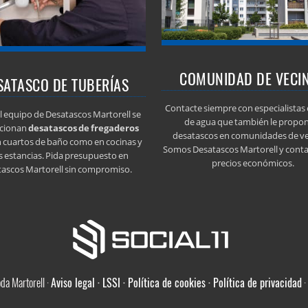
COMUNIDAD DE VECI
SATASCO DE TUBERÍAS
Contacte siempre con especialistas
l equipo de Desatascos Martorell se
de agua que también le propo
cionan
desatascos de fregaderos
desatascos en comunidades de ve
n cuartos de baño como en cocinas y
Somos Desatascos Martorell y cont
s estancias. Pida presupuesto en
precios económicos.
ascos Martorell sin compromiso.
oda Martorell ·
Aviso legal · LSSI · Política de cookies · Política de privacidad
·