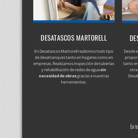
DESATASCOS MARTORELL
DE
En Desatascos Martorell realizmos todo tipo
Desde e
de desatranques tanto en hogares como en
propor
empresas. Realizamos inspección de tuberías
tanto e
y rehabilitación de redes de agua
sin
otra
necesidad de obras
gracias a nuestras
Desat
herramientas.
En t