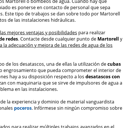
o los Martorell o bombeos de agua. Cuando hay que
piado es ponerse en contacto de personal que sepa
. Este tipo de trabajos se dan sobre todo por Martorell
os de las instalaciones hidráulicas.
las mejores ventajas y posibilidades
para realizar
de redes
. Contacte desde cualquier punto de
Martorell
y
a la adecuación y mejora de las redes de agua de los
 de los desatascos, una de ellas la utilización de
cubas
n o engrosamiento que pueda comprometer el interior de
nes hay a su disposición respecto a los
desatascos con
lizan con maquinaria que se sirve de impulsores de agua a
blema en las instalaciones.
 de la experiencia y dominio de material vanguardista
ionales
poceros
. Infórmese sin ningún compromiso sobre
tados para realizar múltiples trabajos avanzados en el