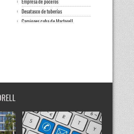
Empresa de poceros
Desatasco de tuberías
Camiones cuba de Martorell
Limpieza de alcantarillas
Localización de fugas
Desatasco de fregaderos
Limpieza de desagües en Martorell
Mantenimiento de comunidades
Servicio de desatascos con cubas
Fugas, filtraciones y humedades
ORELL
Disponemos de camión cuba
Limpieza de redes de agua
Limpieza de desagües en fregaderos y
bajantes