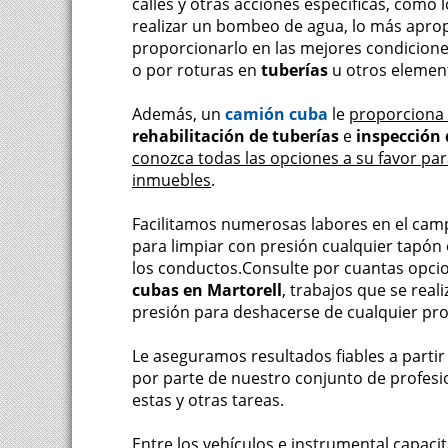
calles y otras acciones específicas, com
realizar un bombeo de agua, lo más apro
proporcionarlo en las mejores condiciones
o por roturas en
tuberías
u otros element
Además, un
camión cuba
le
proporciona 
rehabilitación de tuberías
e
inspección 
conozca todas las opciones a su favor par
inmuebles
.
Facilitamos numerosas labores en el campo
para limpiar con presión cualquier tapó
los conductos.Consulte por cuantas opcio
cubas en Martorell
, trabajos que se rea
presión para deshacerse de cualquier pro
Le aseguramos resultados fiables a partir
por parte de nuestro conjunto de profes
estas y otras tareas.
Entre los vehículos e instrumental capaci