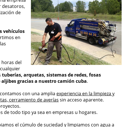
una empresa
r desatoros,
ización de
s vehículos
rtimos en
las
 horas del
 cualquier
s
tuberías, arquetas, sistemas de redes, fosas
e aljibes gracias a nuestro camión cuba
.
 contamos con una amplia
experiencia en la limpieza y
tas, cerramiento de averías
sin acceso aparente.
proyectos.
s de todo tipo ya sea en empresas u hogares.
mpiamos el cúmulo de suciedad y limpiamos con agua a