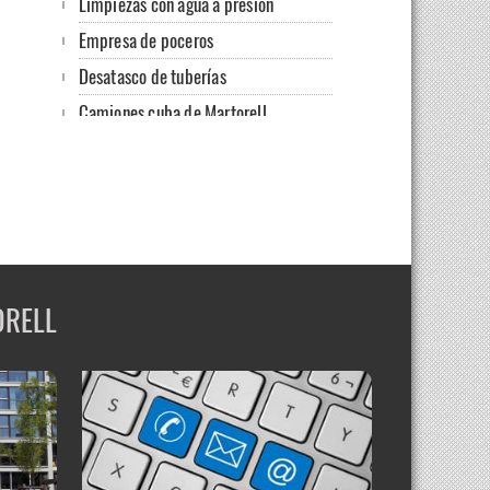
Limpiezas con agua a presión
Empresa de poceros
Desatasco de tuberías
Camiones cuba de Martorell
Limpieza de alcantarillas
Localización de fugas
Desatasco de fregaderos
Limpieza de desagües en Martorell
Mantenimiento de comunidades
ORELL
Servicio de desatascos con cubas
Fugas, filtraciones y humedades
Disponemos de camión cuba
Limpieza de redes de agua
Limpieza de desagües en fregaderos y