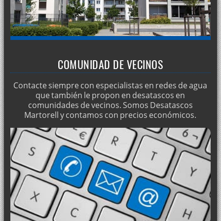
Contrate a especialistas en desatascos económicos
Limpieza de depósitos de agua
Evitar filtraciones
Extracción de agua con camiones cuba
COMUNIDAD DE VECINOS
Achique de agua en inundaciones
Desatascar con agua a presión
Contacte siempre con especialistas en redes de agua
que también le propon en desatascos en
Soluciones para el olor de tuberías
comunidades de vecinos. Somos Desatascos
Martorell y contamos con precios económicos.
Reformas de bajantes
Desatascos en comunidades de vecinos
Vídeo inspección de tuberías
Ventajas de los camiones cuba
Localización de pérdidas de agua
Desatascos de alcantarillas
Limpieza y vaciado de pozos sépticos