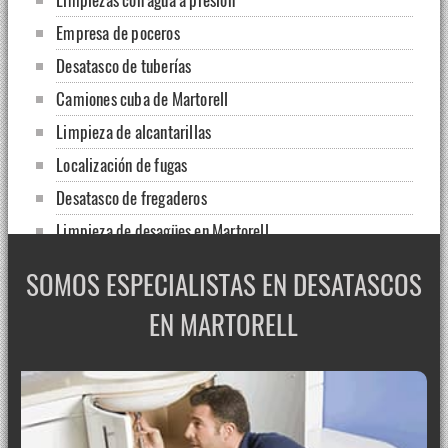
Empresa de poceros
Desatasco de tuberías
Camiones cuba de Martorell
Limpieza de alcantarillas
Localización de fugas
Desatasco de fregaderos
Limpieza de desagües en Martorell
Mantenimiento de comunidades
SOMOS ESPECIALISTAS EN DESATASCOS
Servicio de desatascos con cubas
EN MARTORELL
Fugas, filtraciones y humedades
Disponemos de camión cuba
Limpieza de redes de agua
Limpieza de desagües en fregaderos y bajantes