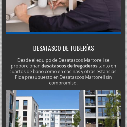
Pozos negros: servicio de limpieza
Limpiar y desinfectar aljibes
Desinfección de depósitos de agua
Reparación de fugas ocultas
Limpieza de tuberías con camión cuba
DESATASCO DE TUBERÍAS
¿Necesita bombeos de agua en Martorell?
Desde el equipo de Desatascos Martorell se
Limpiezas de tuberías
proporcionan
desatascos de fregaderos
tanto en
cuartos de baño como en cocinas y otras estancias.
¿Busca limpiezas de desagües?
Pida presupuesto en Desatascos Martorell sin
Limpieza 24 horas de bajantes
compromiso.
Mantenimiento de redes de agua en comunidades
Limpieza de alcantarillas con agua a presión
Limpieza de pozos negros
Mantenimiento periódico de aljibes