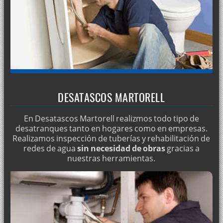
Desatascos y mantenimiento en comunidades
Utilidades de los camiones cuba
Rehabilitación de tuberías sin obras
Limpieza de pozos negros
Limpieza y desinfección de aljibes
Depósitos de agua: limpieza y desinfección
DESATASCOS MARTORELL
Reparación de fugas, filtraciones y humedades
En Desatascos Martorell realizmos todo tipo de
Desatascos con camión cuba
desatranques tanto en hogares como en empresas.
Bombeos de agua
Realizamos inspección de tuberías y rehabilitación de
redes de agua
sin necesidad de obras
gracias a
Limpieza de tuberías
nuestras herramientas.
Limpieza de desagües
Mantenimiento de comunidades
Inspección de tuberías con cámaras de TV
Detección de fugas